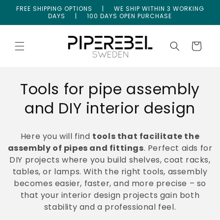
Skip to
FREE SHIPPING OPTIONS | WE SHIP WITHIN 3 WORKING
content
DAYS | 100 DAYS OPEN PURCHASE
Cart
Tools for pipe assembly
and DIY interior design
Here you will find
tools that facilitate the
assembly of pipes and fittings
. Perfect aids for
DIY projects where you build shelves, coat racks,
tables, or lamps. With the right tools, assembly
becomes easier, faster, and more precise – so
that your interior design projects gain both
stability and a professional feel.