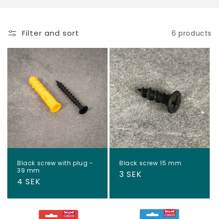
Filter and sort
6 products
Black screw with plug -
Black screw 15 mm
39 mm
Regular
3 SEK
Regular
4 SEK
price
price