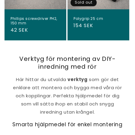
Sold out
Phillips screwdriver PH2,
Polygrip 25 cm
150 mm
Regular
154 SEK
Regular
42 SEK
price
price
Verktyg för montering av DIY-
inredning med rör
Här hittar du utvalda
verktyg
som gör det
enklare att montera och bygga med våra rör
och kopplingar. Perfekta hjälpmedel för dig
som vill sätta ihop en stabil och snygg
inredning utan krångel.
Smarta hjälpmedel för enkel montering