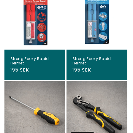
Strong Epoxy Rapid
Strong Epoxy Rapid
Helmet
Helmet
Regular
195 SEK
Regular
195 SEK
price
price