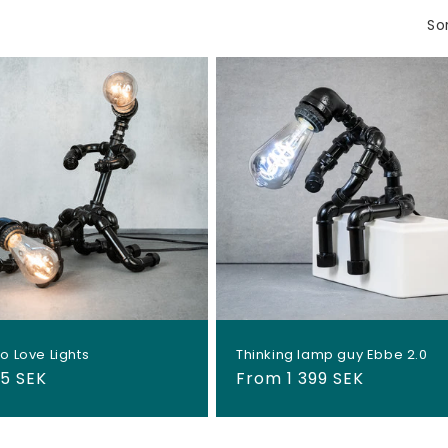
Ã
Sor
o Love Lights
Thinking lamp guy Ebbe 2.0
ular
95 SEK
Regular
From 1 399 SEK
ce
price