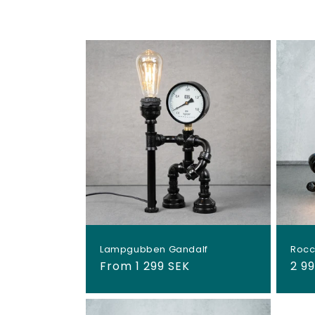
Lampgubben Gandalf
Rocc
Regular
From 1 299 SEK
Reg
2 9
price
pri