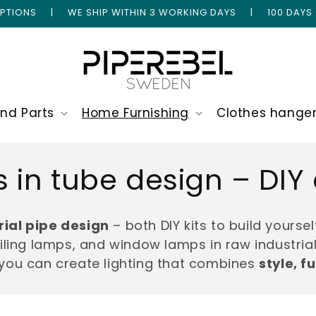
 OPTIONS | WE SHIP WITHIN 3 WORKING DAYS | 100 DAYS
and Parts
Home Furnishing
Clothes hange
ps in tube design – D
rial pipe design
– both DIY kits to build yours
ing lamps, and window lamps in raw industrial
, you can create lighting that combines
style, f