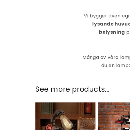
Vi bygger även e
lysande huvu
belysning
på
Många av våra lam
du en lampa
See more products...