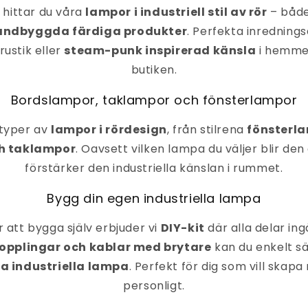

 hittar du våra
lampor i industriell stil av rör
– båd
andbyggda färdiga produkter
. Perfekta inrednings
 rustik eller
steam-punk inspirerad känsla
i hemmet
butiken.
Bordslampor, taklampor och fönsterlampor
 typer av
lampor i rördesign
, från stilrena
fönsterl
h taklampor
. Oavsett vilken lampa du väljer blir de
förstärker den industriella känslan i rummet.
Bygg din egen industriella lampa
r att bygga själv erbjuder vi
DIY-kit
där alla delar in
opplingar och kablar med brytare
kan du enkelt sä
industriella lampa
. Perfekt för dig som vill skapa
personligt.