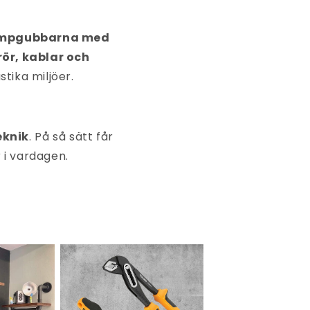
mpgubbarna med
rör, kablar och
tika miljöer.
eknik
. På så sätt får
 i vardagen.