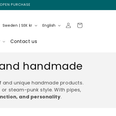
 OPEN PURCHASE
Log
C
L
Cart
Sweden | SEK kr
English
in
o
a
u
n
r
Contact us
n
g
t
u
IY and handmade
r
a
y
g
/
e
elf and unique handmade products.
r
 or steam-punk style. With pipes,
e
unction, and personality
.
g
i