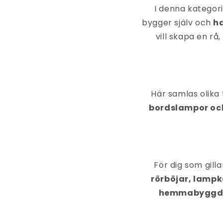
I denna kategori
bygger själv och
h
vill skapa en rå,
Här samlas olika
bordslampor oc
För dig som gilla
rörböjar, lampk
hemmabyggda 